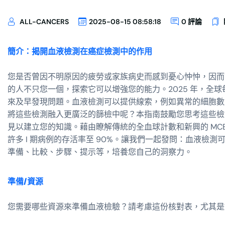
ALL-CANCERS
2025-08-15 08:58:18
0 評論
簡介：揭開血液檢測在癌症檢測中的作用
您是否曾因不明原因的疲勞或家族病史而感到憂心忡忡，因而
的人不只您一個，探索它可以增強您的能力。2025 年，全球每
來及早發現問題。血液檢測可以提供線索，例如異常的細胞數
將這些檢測融入更廣泛的篩檢中呢？本指南鼓勵您思考這些檢測
見以建立您的知識。藉由瞭解傳統的全血球計數和新興的 MC
許多 I 期病例的存活率至 90%。讓我們一起發問：血液檢
準備、比較、步驟、提示等，培養您自己的洞察力。
準備/資源
您需要哪些資源來準備血液檢驗？請考慮這份核對表，尤其是