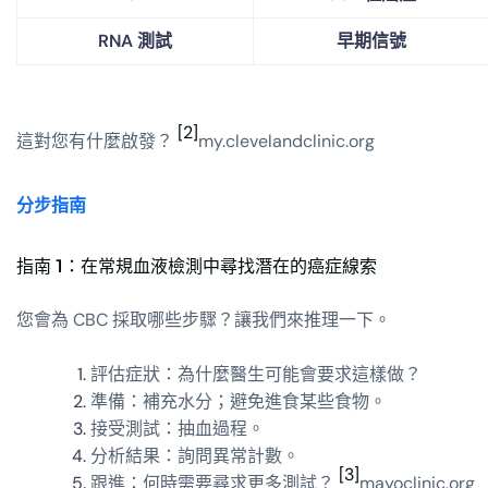
RNA 測試
早期信號
[2]
這對您有什麼啟發？
my.clevelandclinic.org
分步指南
指南 1：在常規血液檢測中尋找潛在的癌症線索
您會為 CBC 採取哪些步驟？讓我們來推理一下。
評估症狀：為什麼醫生可能會要求這樣做？
準備：補充水分；避免進食某些食物。
接受測試：抽血過程。
分析結果：詢問異常計數。
[3]
跟進：何時需要尋求更多測試？
mayoclinic.org